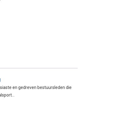
l
usiaste en gedreven bestuursleden die
alsport…