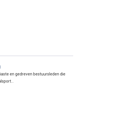
l
iaste en gedreven bestuursleden die
alsport…