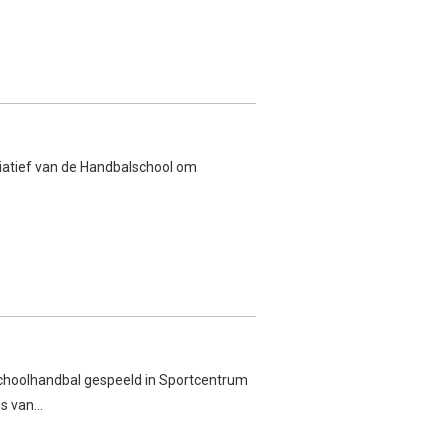
!
itiatief van de Handbalschool om
choolhandbal gespeeld in Sportcentrum
ms van…