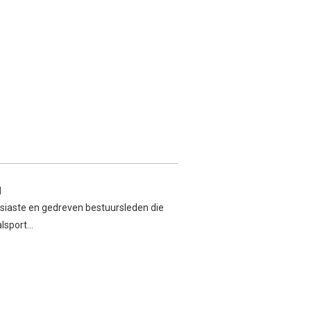
l
usiaste en gedreven bestuursleden die
alsport…