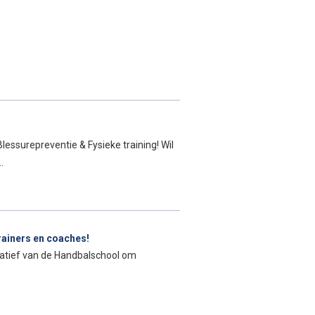
essurepreventie & Fysieke training! Wil
…
rainers en coaches!
nitiatief van de Handbalschool om