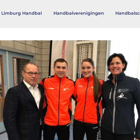
 Limburg Handbal
Handbalverenigingen
Handbalsc