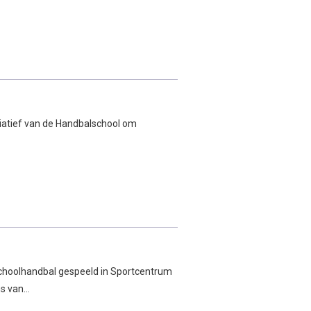
!
itiatief van de Handbalschool om
choolhandbal gespeeld in Sportcentrum
ms van…