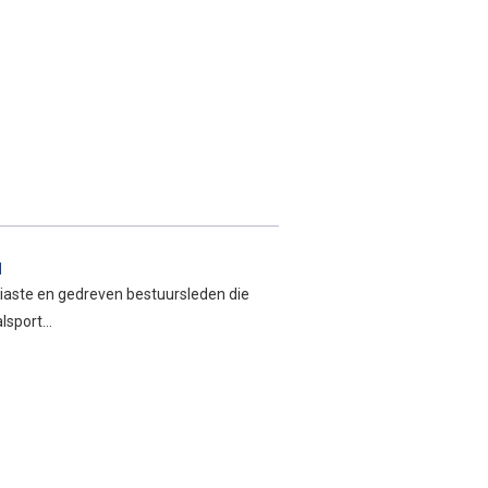
l
iaste en gedreven bestuursleden die
alsport…