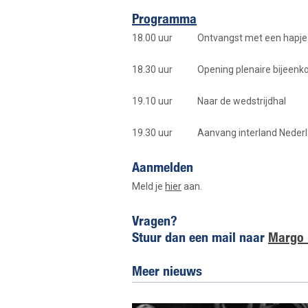
Programma
18.00 uur Ontvangst met een hapje en 
18.30 uur Opening plenaire bijeenkoms
19.10 uur Naar de wedstrijdhal
19.30 uur Aanvang interland Nederl
Aanmelden
Meld je
hier
aan.
Vragen?
Stuur dan een mail naar
Margo 
Meer nieuws