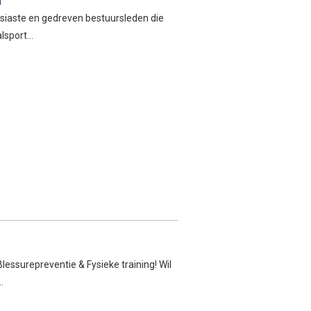
l
usiaste en gedreven bestuursleden die
alsport…
essurepreventie & Fysieke training! Wil
…