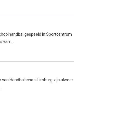
choolhandbal gespeeld in Sportcentrum
ms van…
n van Handbalschool Limburg zijn alweer
…