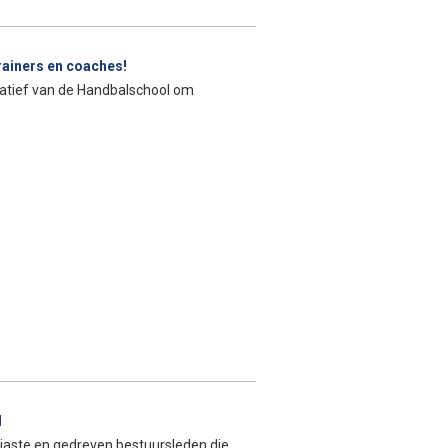
rainers en coaches!
nitiatief van de Handbalschool om
l
iaste en gedreven bestuursleden die