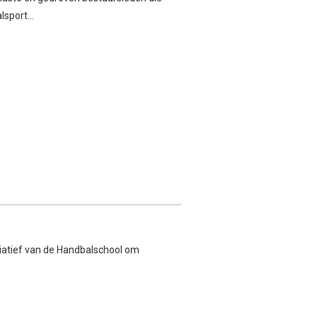
alsport…
!
itiatief van de Handbalschool om