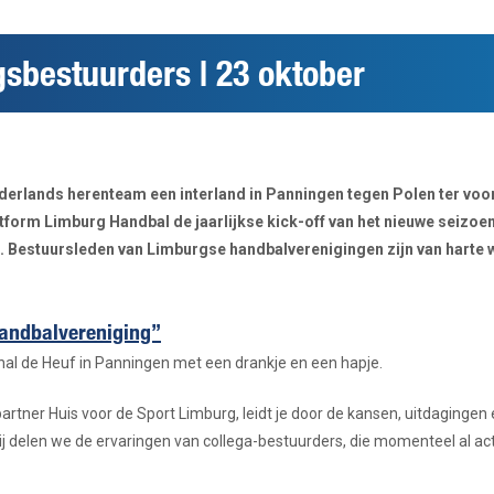
gsbestuurders | 23 oktober
derlands herenteam een interland in Panningen tegen Polen ter voo
tform Limburg Handbal de jaarlijkse kick-off van het nieuwe seizoe
’.
Bestuursleden van Limburgse handbalverenigingen zijn van harte w
Handbalvereniging”
hal de Heuf in Panningen met een drankje en een hapje.
 partner Huis voor de Sport Limburg, leidt je door de kansen, uitdaginge
bij delen we de ervaringen van collega-bestuurders, die momenteel al a