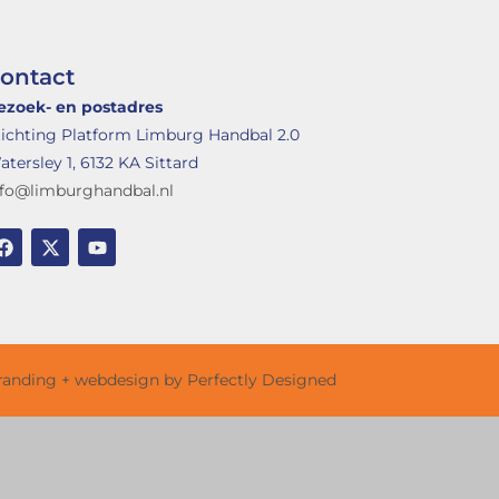
ontact
ezoek- en postadres
tichting Platform Limburg Handbal 2.0
tersley 1, 6132 KA Sittard
nfo@limburghandbal.nl
randing + webdesign by Perfectly Designed