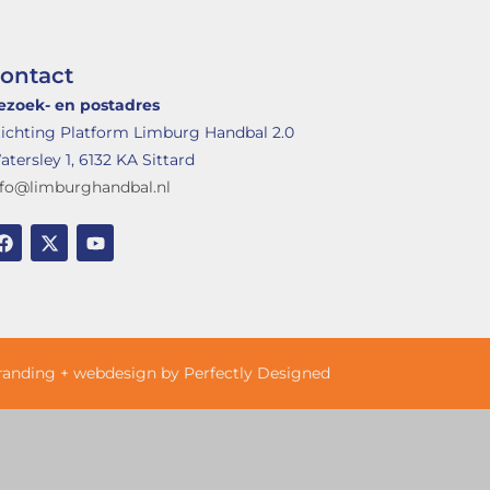
ontact
ezoek- en postadres
tichting Platform Limburg Handbal 2.0
tersley 1, 6132 KA Sittard
nfo@limburghandbal.nl
randing + webdesign by Perfectly Designed