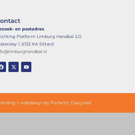
ontact
ezoek- en postadres
tichting Platform Limburg Handbal 2.0
tersley 1, 6132 KA Sittard
nfo@limburghandbal.nl
randing + webdesign by Perfectly Designed