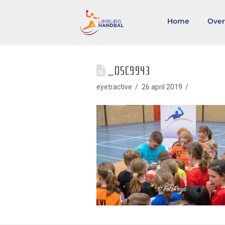
Home
Over
_DSC9943
eyetractive
26 april 2019