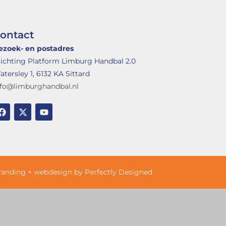
ontact
ezoek- en postadres
tichting Platform Limburg Handbal 2.0
tersley 1, 6132 KA Sittard
nfo@limburghandbal.nl
randing + webdesign by Perfectly Designed