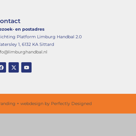
ontact
ezoek- en postadres
tichting Platform Limburg Handbal 2.0
tersley 1, 6132 KA Sittard
nfo@limburghandbal.nl
randing + webdesign by Perfectly Designed