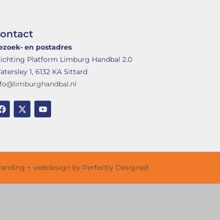
ontact
ezoek- en postadres
tichting Platform Limburg Handbal 2.0
tersley 1, 6132 KA Sittard
nfo@limburghandbal.nl
randing + webdesign by Perfectly Designed