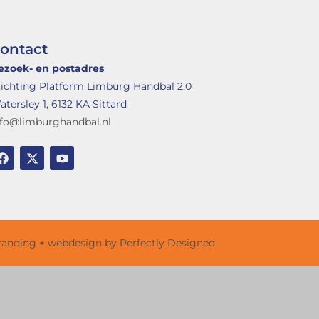
ontact
ezoek- en postadres
tichting Platform Limburg Handbal 2.0
tersley 1, 6132 KA Sittard
nfo@limburghandbal.nl
randing + webdesign by Perfectly Designed