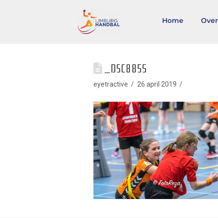
Home
Over
_DSC8855
eyetractive
26 april 2019