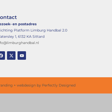
ontact
ezoek- en postadres
tichting Platform Limburg Handbal 2.0
tersley 1, 6132 KA Sittard
nfo@limburghandbal.nl
randing + webdesign by Perfectly Designed