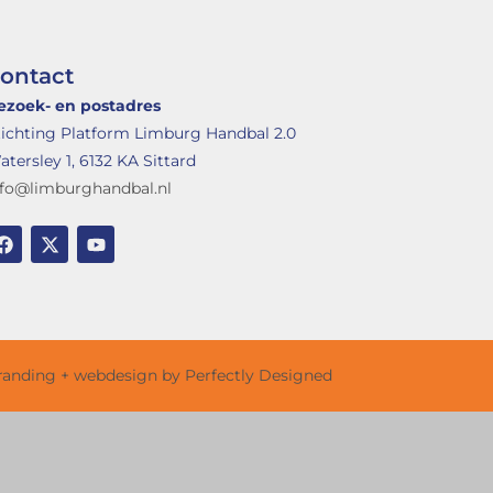
ontact
ezoek- en postadres
tichting Platform Limburg Handbal 2.0
tersley 1, 6132 KA Sittard
nfo@limburghandbal.nl
randing + webdesign by Perfectly Designed