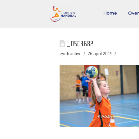
Home
Over
_DSC8682
eyetractive
26 april 2019