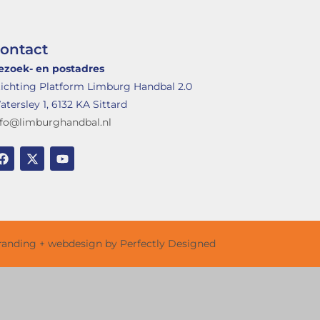
ontact
ezoek- en postadres
tichting Platform Limburg Handbal 2.0
tersley 1, 6132 KA Sittard
nfo@limburghandbal.nl
randing + webdesign by Perfectly Designed