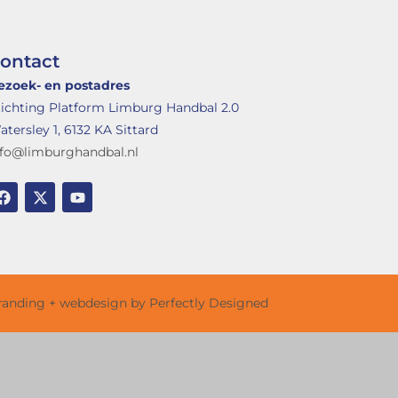
ontact
ezoek- en postadres
tichting Platform Limburg Handbal 2.0
tersley 1, 6132 KA Sittard
nfo@limburghandbal.nl
randing + webdesign by Perfectly Designed