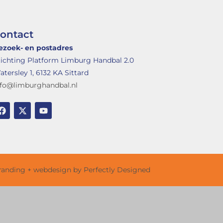
ontact
ezoek- en postadres
tichting Platform Limburg Handbal 2.0
tersley 1, 6132 KA Sittard
nfo@limburghandbal.nl
randing + webdesign by Perfectly Designed